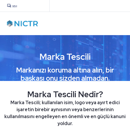
Bilgi Bankası
Sepet
Müşteri
Girişi
Marka Tescili
Alan Adı
Markanızı koruma altına alın, bir
başkası onu sizden almadan.
Hosting
Marka Tescili Nedir?
Sunucu
Marka Tescili; kullanılan isim, logo veya ayırt edici
işaretin birebir aynısının veya benzerlerinin
kullanılmasını engelleyen en önemli ve en güçlü kanuni
E-Posta
yoldur.